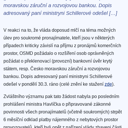
moravskou záruční a rozvojovou bankou. Dopis
adresovaný paní ministryni Schillerové odešel […]
V reakci na to, že vláda doposud mlčí na téma možných
úlev pro soukromé pronajímatele, kteří jsou v některých
případech kriticky závislí na příjmu z pronájmů komerčních
prostor, OSMD požádalo o rozšíření osob oprávněných
požádat o překlenovací (provozní) bankovní úvěr krytý
státem, resp. Česko moravskou záruční a rozvojovou
bankou. Dopis adresovaný paní ministryni Schillerové
odešel v pondělí 30.3. ráno (celé znění ke stažení
zde
).
Zvláštního významu pak tato žádost nabyla po posledním
prohlášení ministra Havlíčka o připravované zákonné
povinnosti všech pronajímatelů (včetně soukromých) strpět
6 měsíční odklad platby nájemného z nebytových prostor
provozovatelů, kteří byli opět z nařízení vlády zbaveni části