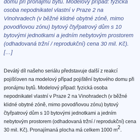
domu při pronájmu bytů. Modelový případ: fyzická
osoba nepodnikatel vlastní v Praze 2 na
Vinohradech (v běžné klidné obytné zóně, mimo
povodňovou zónu) bytový čtyřpatrový dům s 10
bytovými jednotkami a jedním nebytovým prostorem
(odhadovaná tržní / reprodukční) cena 30 mil. Kč).
[…]
Devátý díl našeho seriálu představuje další z reakcí
pojišťoven na modelový případ pojištění bytového domu při
pronájmu bytů. Modelový případ: fyzická osoba
nepodnikatel vlastní v Praze 2 na Vinohradech (v běžné
klidné obytné zóně, mimo povodňovou zónu) bytový
čtyřpatrový dům s 10 bytovými jednotkami a jedním
nebytovým prostorem (odhadovaná tržní / reprodukční) cena
2
30 mil. Kč). Pronajímaná plocha má celkem 1000 m
.