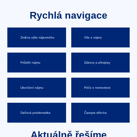
Rychlá navigace
Změna výše nájemného
Vše o nájmu
Průběh nájmu
Zákony a předpisy
Ukončení nájmu
Péče o nemovitost
Daňová problematika
Časopis střecha
Aktuálně řešíme